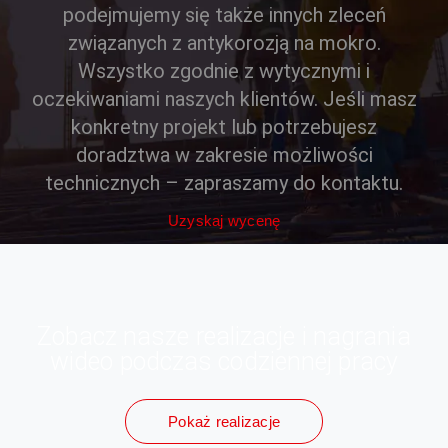
podejmujemy się także innych zleceń
związanych z antykorozją na mokro.
Wszystko zgodnie z wytycznymi i
oczekiwaniami naszych klientów. Jeśli masz
konkretny projekt lub potrzebujesz
doradztwa w zakresie możliwości
technicznych – zapraszamy do kontaktu.
Uzyskaj wycenę
Zobacz nasze realizacje i nagrania
wideo podczas codziennej pracy
Pokaż realizacje