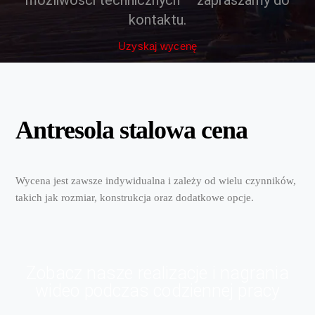
możliwości technicznych – zapraszamy do
kontaktu.
Uzyskaj wycenę
Antresola stalowa cena
Wycena jest zawsze indywidualna i zależy od wielu czynników,
takich jak rozmiar, konstrukcja oraz dodatkowe opcje.
Zobacz nasze realizacje i nagrania
wideo podczas codziennej pracy