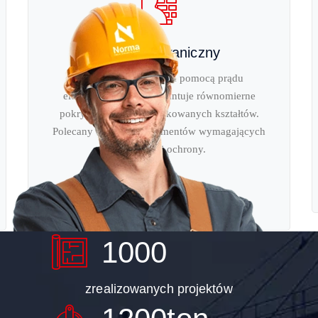
Ocynk galwaniczny
N
Nakładanie cynku za pomocą prądu
elektrycznego, co gwarantuje równomierne
pokrycie nawet skomplikowanych kształtów.
Polecany dla małych elementów wymagających
precyzyjnej ochrony.
Zobacz więcej
1000
zrealizowanych projektów