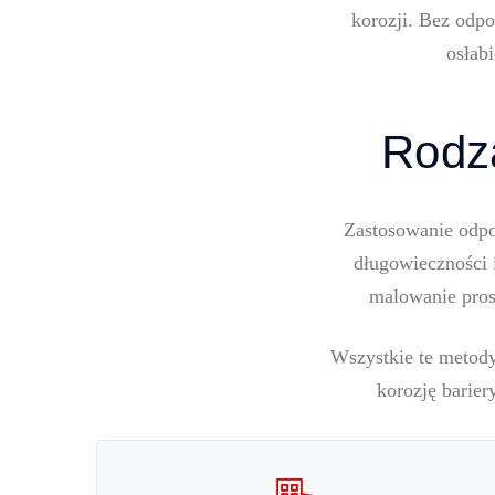
korozji. Bez odpo
osłab
Rodza
Zastosowanie odpo
długowieczności 
malowanie pros
Wszystkie te metody 
korozję barier