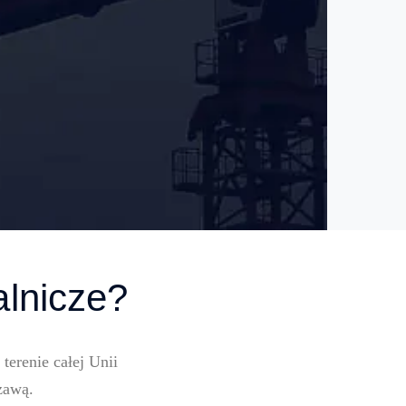
lnicze?
erenie całej Unii
zawą.