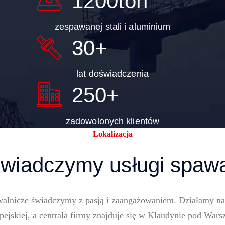
1200
ton
zespawanej stali i aluminium
30
+
lat doświadczenia
250
+
zadowolonych klientów
Lokalizacja
świadczymy usługi spawa
walnicze świadczymy z pasją i zaangażowaniem. Działamy na t
pejskiej, a centrala firmy znajduje się w Klaudynie pod Wars